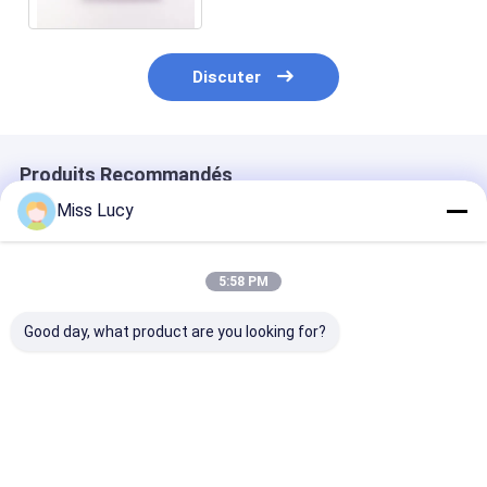
Discuter
Produits Recommandés
Miss Lucy
5:58 PM
Good day, what product are you looking for?
INR18500 Batterie
Batterie lithium-ion
Batteries lith
au lithium-ion
Grade A INR18350
18650 2300mA
2000mAh Batterie
3.7V 900mAh
CB CE BIS IEC
rechargeable au
rechargeable haute
CB
lithium-ion haute
capacité
Meilleur prix
Meilleur prix
Meilleur p
capacité 3.7V