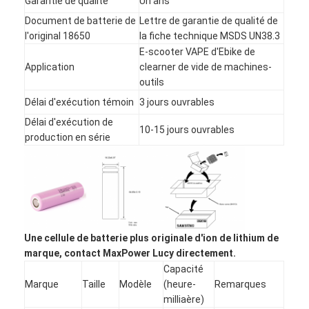
Garantie de qualité
Un ans
Visite d'usine
Document de batterie de
Lettre de garantie de qualité de
l'original 18650
la fiche technique MSDS UN38.3
Contrôle de qualité
E-scooter VAPE d'Ebike de
Application
clearner de vide de machines-
Contactez-nous
outils
Délai d'exécution témoin
3 jours ouvrables
Nouvelles
Délai d'exécution de
10-15 jours ouvrables
Discuter Maintenant
production en série
batterie du lithium lifepo4
batteries rechargeables d'ion de lithium
Une cellule de batterie plus originale d'ion de lithium de
marque, contact MaxPower Lucy directement.
Batterie lithium-polymère
Capacité
Marque
Taille
Modèle
(heure-
Remarques
batteries de stockage de l'énergie
milliaère)