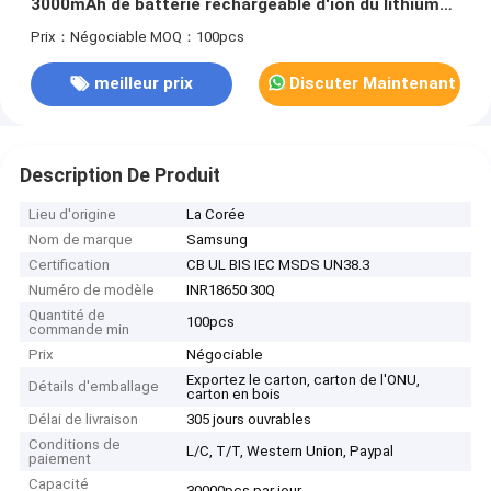
3000mAh de batterie rechargeable d'ion du lithium
15A
Prix：Négociable
MOQ：100pcs
meilleur prix
Discuter Maintenant
Description De Produit
Lieu d'origine
La Corée
Nom de marque
Samsung
Certification
CB UL BIS IEC MSDS UN38.3
Numéro de modèle
INR18650 30Q
Quantité de
100pcs
commande min
Prix
Négociable
Exportez le carton, carton de l'ONU,
Détails d'emballage
carton en bois
Délai de livraison
305 jours ouvrables
Conditions de
L/C, T/T, Western Union, Paypal
paiement
Capacité
30000pcs par jour