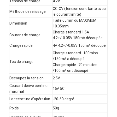
Tension de charge
4.2V
CC-CV (tension constante avec
Méthode de relissage
le courant limité)
Taille 65mm du MAXIMUM
Dimension
18.35mm
Charge standard 1.5A
Courant de charge
4.2+/-0.05V 150mA découpée
Charge rapide
4A 4.2+/-0.05V 150mA découpé
Charge standard : 180mins
/150mA a découpé
Tes de charge
Charge rapide : 70 minutes
/100mA ont découpé
Découpez la tension
2.5V
Courant dérivé continu
Maison
15A 5C
maximal
Produits
La teérature d'opération
-20-60 degré
Poids
50g
Au sujet de nous