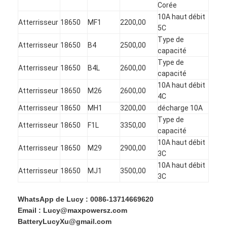
Batterie au lithium primaire
Corée
10A haut débit
Atterrisseur
18650
MF1
2200,00
batterie de voiture hybride
5C
Type de
Atterrisseur
18650
B4
2500,00
capacité
Type de
Atterrisseur
18650
B4L
2600,00
capacité
10A haut débit
Atterrisseur
18650
M26
2600,00
4C
Atterrisseur
18650
MH1
3200,00
décharge 10A
Type de
Atterrisseur
18650
F1L
3350,00
capacité
10A haut débit
Atterrisseur
18650
M29
2900,00
3C
10A haut débit
Atterrisseur
18650
MJ1
3500,00
3C
WhatsApp de Lucy : 0086-13714669620
Email : Lucy@maxpowersz.com
BatteryLucyXu@gmail.com