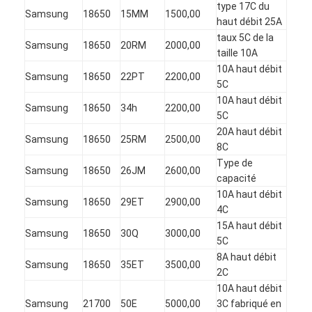
type 17C du
NiMH rechargeables Batteries
Samsung
18650
15MM
1500,00
haut débit 25A
taux 5C de la
piles rechargeables NiCd
Samsung
18650
20RM
2000,00
taille 10A
10A haut débit
Chargeur de batterie LCD
Samsung
18650
22PT
2200,00
5C
10A haut débit
packs de batteries NiMH
Samsung
18650
34h
2200,00
5C
NiCd batteries rechargeables
20A haut débit
Samsung
18650
25RM
2500,00
8C
packs de batteries au lithium ionique
Type de
Samsung
18650
26JM
2600,00
capacité
batterie rechargeable de lae de poche
10A haut débit
Samsung
18650
29ET
2900,00
4C
batterie d'éclairage de secours
15A haut débit
Samsung
18650
30Q
3000,00
5C
Batterie de Li Mno2
8A haut débit
Samsung
18650
35ET
3500,00
2C
Batterie de Li Socl2
10A haut débit
Samsung
21700
50E
5000,00
3C fabriqué en