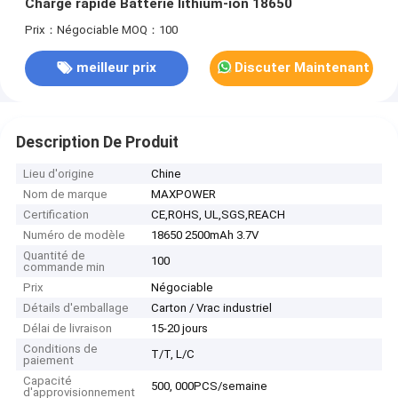
Charge rapide Batterie lithium-ion 18650
Prix：Négociable
MOQ：100
meilleur prix
Discuter Maintenant
Description De Produit
Lieu d'origine
Chine
Nom de marque
MAXPOWER
Certification
CE,ROHS, UL,SGS,REACH
Numéro de modèle
18650 2500mAh 3.7V
Quantité de
100
commande min
Prix
Négociable
Détails d'emballage
Carton / Vrac industriel
Délai de livraison
15-20 jours
Conditions de
T/T, L/C
paiement
Capacité
500, 000PCS/semaine
d'approvisionnement