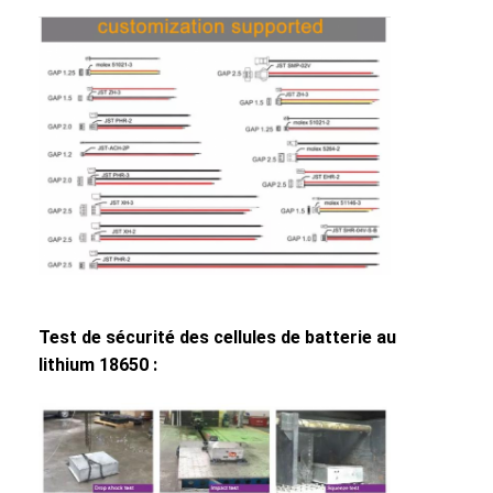
NiMH rechargeables Batteries
piles rechargeables NiCd
Chargeur de batterie LCD
packs de batteries NiMH
NiCd batteries rechargeables
packs de batteries au lithium ionique
batterie rechargeable de lae de poche
Test de sécurité des cellules de batterie au
batterie d'éclairage de secours
lithium 18650 :
Batterie de Li Mno2
Batterie de Li Socl2