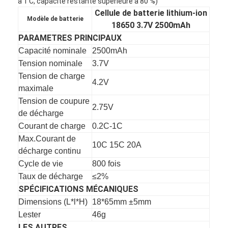
à 1 C, capacité restante supérieure à 80 %)
Cellule de batterie lithium-ion
Modèle de batterie
18650 3.7V 2500mAh
PARAMETRES PRINCIPAUX
Capacité nominale
2500mAh
Tension nominale
3.7V
Tension de charge
4.2V
maximale
Tension de coupure
2.75V
de décharge
Courant de charge
0.2C-1C
Max.Courant de
10C 15C 20A
décharge continu
Cycle de vie
800 fois
Maison
Taux de décharge
≤2%
SPÉCIFICATIONS MÉCANIQUES
Produits
Dimensions (L*l*H)
18*65mm ±5mm
Lester
46g
Au sujet de nous
LES AUTRES