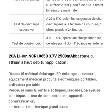
0. Arrêtez le test jusqu'à ce que la teérature d
la teérature maximale.
À 23 ± 5 ℃, selon les exigences de charge stan
Test de décharge
déchargées à la tension de coupure, puis co
excessive
ohms pendant 24 heures.
À 23 ± 5 ℃, après une charge standard, conne
Test de court-circuit
cellules par fil dont l'iédance est inférieure à
20A Li-ion NCR18650 3.7V 2500mAh
batterie au
lithium à haut débit
un
application :
Dispositif médical, éclairage LED, éclairage de secours,
équipement médical, produits électroniques portables,
ordinateur portable,
Perceuse sans fil, outils électriques, laadaires, balayeuse
électrique, coteur de soins corporels, appareil de
communication,
instrument électronique grand public.