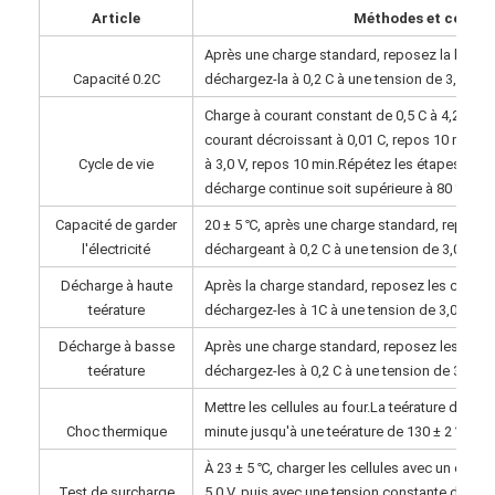
Article
Méthodes et conditi
Après une charge standard, reposez la batter
Capacité 0.2C
déchargez-la à 0,2 C à une tension de 3,0 V, e
Charge à courant constant de 0,5 C à 4,2 V, p
courant décroissant à 0,01 C, repos 10 min, d
Cycle de vie
à 3,0 V, repos 10 min.Répétez les étapes ci-d
décharge continue soit supérieure à 80 % des c
Capacité de garder
20 ± 5 ℃, après une charge standard, reposez l
l'électricité
déchargeant à 0,2 C à une tension de 3,0 V, en
Décharge à haute
Après la charge standard, reposez les cellule
teérature
déchargez-les à 1C à une tension de 3,0 V, en 
Décharge à basse
Après une charge standard, reposez les cellul
teérature
déchargez-les à 0,2 C à une tension de 3,0 V, 
Mettre les cellules au four.La teérature du four
Choc thermique
minute jusqu'à une teérature de 130 ± 2 ℃ et r
À 23 ± 5 ℃, charger les cellules avec un cour
Test de surcharge
5,0 V, puis avec une tension constante de 5,0 