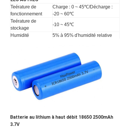
Visite d'usine
Teérature de
Charge : 0 ~ 45℃/Décharge :
fonctionnement
-20 ~ 60℃
Contrôle de qualité
Teérature de
-10 ~ 45℃
stockage
Contactez-nous
Humidité
5% à 95% d'humidité relative
Certificat
CE/RoHS/MSDS/UN38.3
Nouvelles
garantie
Un ans
Discuter Maintenant
7-20 jours, selon le stock et la
Délai de livraison
quantité.
CARACTÉRISTIQUES
Fonction de protection principale Surcharge,
batterie du lithium lifepo4
décharge excessive, surintensité, court-circuit, etc.
batteries rechargeables d'ion de lithium
Batterie lithium-polymère
Batterie au lithium à haut débit 18650 2500mAh
batteries de stockage de l'énergie
3.7V