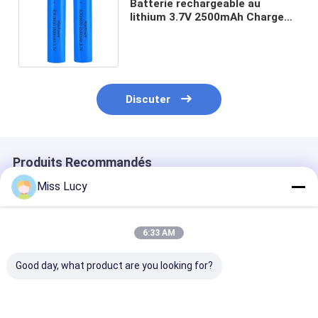
Batterie rechargeable au
lithium 3.7V 2500mAh Charge
rapide Batterie lithium-ion
18650
Discuter
Produits Recommandés
Miss Lucy
6:33 AM
Good day, what product are you looking for?
INR18500 Batterie
Batterie lithium-ion
Batteries lith
au lithium-ion
Grade A INR18350
18650 2300mA