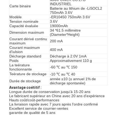
NiMH rechargeables Batteries
INDUSTRIEL
Carte binaire
Batterie au lithium de -LiSOCL2
750mAh 3.6V
piles rechargeables NiCd
Modèle
-ER10450 750mAh 3.6V
Tension nominale
3.6V
Capacité évaluée
19000mAh
Chargeur de batterie LCD
34 *61.5 millimètre
Dimension maximum
(Diameter*Height)
packs de batteries NiMH
Courant dérivé continu
200 mA
maximum
Courant maximum
NiCd batteries rechargeables
400 mA
d'iulsion
Décharge standard
Décharge à 2.0V 1mA
Poids
Approximativement 110 g
packs de batteries au lithium ionique
La teérature
-60 ℃ au ℃ 150
fonctionnante
batterie rechargeable de lae de poche
Teérature de stockage
-10 ℃ au ℃ 40
année ≥10 (≤ annuel 1% de
Durée de stockage
décharge spontanée)
batterie d'éclairage de secours
Avantage coétitif :
Longue durée de conservation jusqu'à 15-20 ans
Batterie de Li Mno2
Le fabricant supérieur en Chine avec 20 ans d'expérience
Hauts coût/coût-performances
La livraison rapide avec 7 jours après l'ordre confirmé
Batterie de Li Socl2
Excellent service de courrier-ventes
garantie de qualité de 5 ans