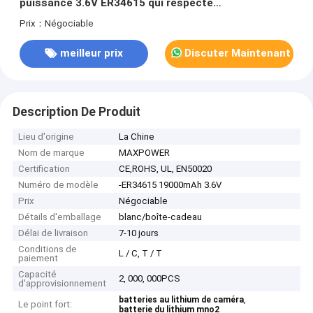
puissance 3.6V ER34615 qui respecte
l'environnement
Prix：Négociable
meilleur prix
Discuter Maintenant
Description De Produit
Lieu d'origine
La Chine
Nom de marque
MAXPOWER
Certification
CE,ROHS, UL, EN50020
Numéro de modèle
-ER34615 19000mAh 3.6V
Prix
Négociable
Détails d'emballage
blanc/boîte-cadeau
Délai de livraison
7-10 jours
Conditions de
L / C, T / T
paiement
Capacité
2, 000, 000PCS
d'approvisionnement
,
batteries au lithium de caméra
Le point fort:
batterie du lithium mno2