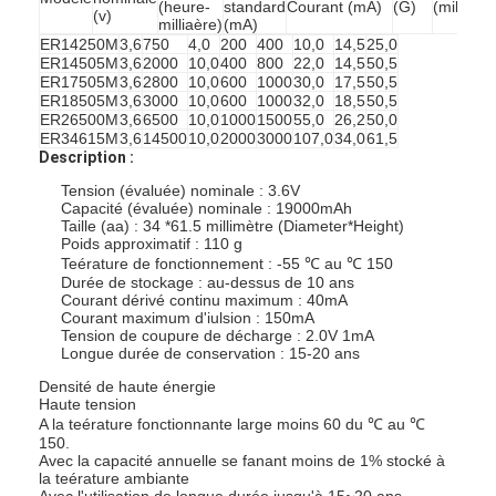
(heure-
standard
Courant (mA)
(G)
(millimèt
(v)
milliaère)
(mA)
ER14250M
3,6
750
4,0
200
400
10,0
14,5
25,0
ER14505M
3,6
2000
10,0
400
800
22,0
14,5
50,5
ER17505M
3,6
2800
10,0
600
1000
30,0
17,5
50,5
ER18505M
3,6
3000
10,0
600
1000
32,0
18,5
50,5
ER26500M
3,6
6500
10,0
1000
1500
55,0
26,2
50,0
ER34615M
3,6
14500
10,0
2000
3000
107,0
34,0
61,5
Description :
Tension (évaluée) nominale : 3.6V
Capacité (évaluée) nominale : 19000mAh
Taille (aa) : 34 *61.5 millimètre (Diameter*Height)
Poids approximatif : 110 g
Teérature de fonctionnement : -55 ℃ au ℃ 150
Durée de stockage : au-dessus de 10 ans
Courant dérivé continu maximum : 40mA
Courant maximum d'iulsion : 150mA
Tension de coupure de décharge : 2.0V 1mA
Longue durée de conservation : 15-20 ans
Densité de haute énergie
Haute tension
A la teérature fonctionnante large moins 60 du ℃ au ℃
150.
Avec la capacité annuelle se fanant moins de 1% stocké à
la teérature ambiante
Avec l'utilisation de longue durée jusqu'à 15~20 ans