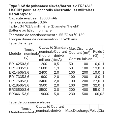
Type 3.6V de puissance élevée/batterie d'ER34615
LiSOCl2 pour les appareils électroniques militaires
Détail rapide :
Capacité évaluée : 19000mAh
Tension nominale : 3.6V
Taille : 34 *61.5 millimètre (Diameter*Height)
Batterie au lithium primaire
Teérature de fonctionnement : -55 ℃ au ℃ 150
Longue durée de conservation : 15-20 ans
Type d'énergie
Capacité
Standard
Max.Discharge
Tension
nominale
Courant
Poids
Diamè
Courant (mA)
Modèle
nominale
(heure-
dérivé
(G)
(millim
(v)
Continu
Iulsion
milliaère)
(mA)
ER14250
3,6
1200
0,5
50
100
10,0
14,5
ER14335
3,6
1600
1,3
50
100
13,0
14,5
ER14505
3,6
2400
2,0
100
200
19,0
14,5
ER17335
3,6
1900
2,0
100
200
18,0
17,5
ER17505
3,6
3400
2,0
100
200
27,0
17,5
ER18505
3,6
3500
2,0
100
200
32,0
18,8
ER26500
3,6
8500
3,0
200
400
55,0
26,2
ER34615
3,6
19000
5,0
230
500
106,0
34,0
Type de puissance élevée
Capacité
Courant
Tension
nominale
dérivé
Max.Discharge
Poids
Diamètr
Modèle
nominale