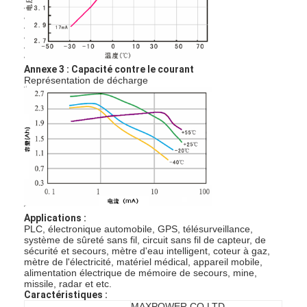
Visite d'usine
Contrôle de qualité
Annexe 3 : Capacité contre le courant
Contactez-nous
Représentation de décharge
Nouvelles
Discuter Maintenant
batterie du lithium lifepo4
Applications :
batteries rechargeables d'ion de lithium
PLC, électronique automobile, GPS, télésurveillance,
système de sûreté sans fil, circuit sans fil de capteur, de
sécurité et secours, mètre d'eau intelligent, coteur à gaz,
Batterie lithium-polymère
mètre de l'électricité, matériel médical, appareil mobile,
alimentation électrique de mémoire de secours, mine,
missile, radar et etc.
batteries de stockage de l'énergie
Caractéristiques :
MAXPOWER CO.LTD