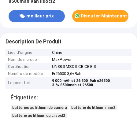
8500mah 9ah lisocl2
meilleur prix
Discuter Maintenant
Description De Produit
Lieu d'origine
Chine
Nom de marque
MaxPower
Certification
UN38.3 MSDS CB CE BIS
Numéro de modèle
Er26500 3,6v 9ah
,
,
9 000 mAh et 26 500
9ah é26500
Le point fort:
3.6v 8500mah et 26500
Étiquettes:
batteries au lithium de caméra
batterie du lithium mno2
batterie au lithium du Li socl2