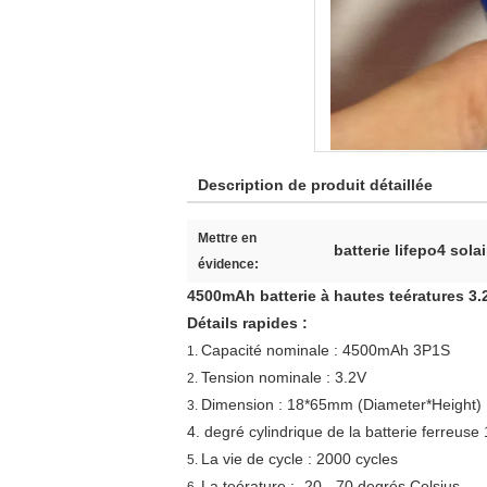
Description de produit détaillée
Mettre en
batterie lifepo4 solai
évidence:
4500mAh batterie à hautes teératures 3.
Détails rapides :
Capacité nominale : 4500mAh 3P1S
1.
Tension nominale : 3.2V
2.
Dimension : 18*65mm (Diameter*Height)
3.
4. degré cylindrique de la batterie ferreu
La vie de cycle : 2000 cycles
5.
La teérature : -20 - 70 degrés Celsius