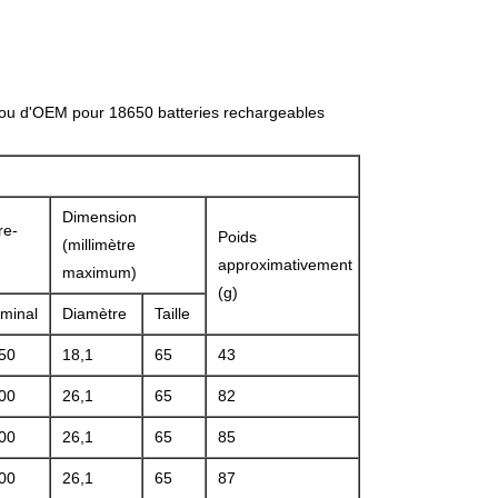
 ou d'OEM pour 18650 batteries rechargeables
Dimension
re-
Poids
(millimètre
approximativement
maximum)
(g)
minal
Diamètre
Taille
50
18,1
65
43
00
26,1
65
82
00
26,1
65
85
00
26,1
65
87