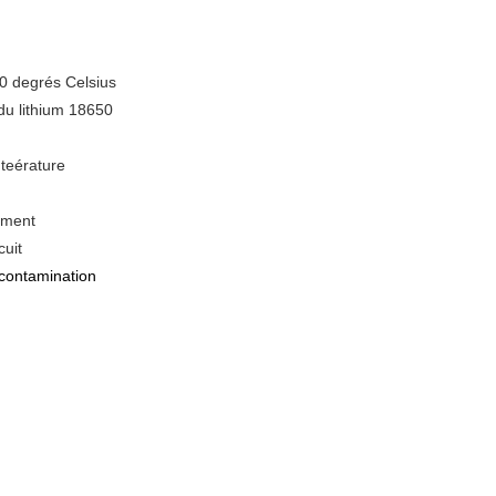
70 degrés Celsius
du lithium 18650
 teérature
nement
cuit
contamination