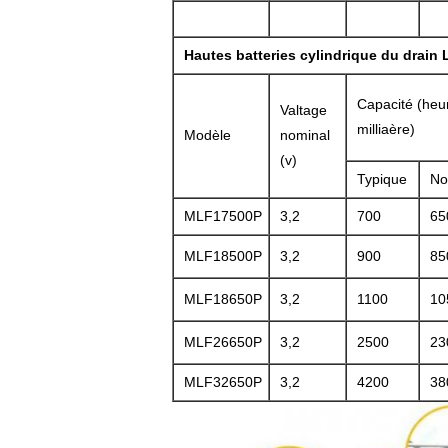
Hautes batteries cylindrique du drain
Capacité (heu
Valtage
milliaère)
Modèle
nominal
(v)
Typique
No
MLF17500P
3,2
700
65
MLF18500P
3,2
900
85
MLF18650P
3,2
1100
10
MLF26650P
3,2
2500
23
MLF32650P
3,2
4200
38