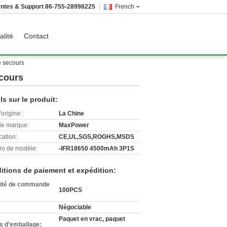
ntes & Support
86-755-28998225
French
alité
Contact
e secours
ecours
ls sur le produit:
'origine:
La Chine
e marque:
MaxPower
cation:
CE,UL,SGS,ROGHS,MSDS
o de modèle:
-IFR18650 4500mAh 3P1S
itions de paiement et expédition:
ité de commande
100PCS
Négociable
Paquet en vrac, paquet
ls d'emballage: