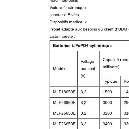
Machines-outils
Voiture électronique
scooter d'E-vélo
Dispositifs médicaux
Projet adapté aux besoins du client d'ODM
Liste modèle :
Batteries LiFePO4 cylindrique
Capacité (heu
Valtage
milliaère)
Modèle
nominal
(v)
Typique
No
MLF18650E
3,2
1500
14
MLF26650E
3,2
3000
29
MLF26650E
3,2
3200
31
MLF26650E
3,2
3400
33