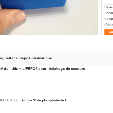
Délai 
Condi
Capac
d'app
Co
re
batterie lifepo4 prismatique
,
2V du lithium LIFEPO4 pour l'éclairage de secours
se 18650 4500mAh 55-70 de phosphate de lithium