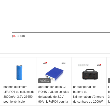
(
0
/ 3000)
batterie du lithium
approbation de la CE
paquet portatif de
L
e
LiFePO4 de cellules de
ROHS d'UL de cellules
batterie de
b
3800mAh 3.2V 26650
de batterie de 3.2V
l'alimentation d'énergie
3
pour le véhicule
90Ah LiFePO4 pour la
de centrale de 1000W
f
e
électrique
station solaire de
1200W LiFePO4
B