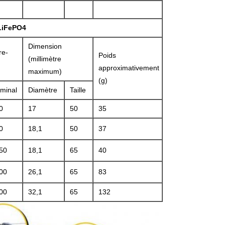
 LiFePO4
Dimension
re-
Poids
(millimètre
approximativement
maximum)
(g)
minal
Diamètre
Taille
0
17
50
35
0
18,1
50
37
50
18,1
65
40
00
26,1
65
83
00
32,1
65
132