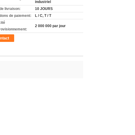
industriel
de livraison:
10 JOURS
tions de paiement:
L / C, T / T
ité
2 000 000 par jour
rovisionnement:
ntact