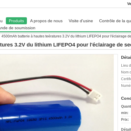
Ve
çu
Produits
A propos de nous
Visite d'usine
Contrôle de la qu
nde de soumission
4500mAh batterie à hautes teératures 3.2V du lithium LIFEPO4 pour l'éclairage d
tures 3.2V du lithium LIFEPO4 pour l'éclairage de s
Détai
Lieu d
Nom d
Certifi
Numér
Cond
Quant
min:
Prix:
Détai