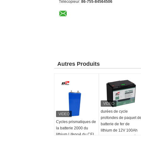
Télécopieur:
86-755-84564506
Autres Produits
durées de cycle
profondes de paquet d
Cycles prismatiques de
batterie de fer de
la batterie 2000 du
lithium de 12V 100Ah
lithium Lifepo4 du CEI
Lifepo4 pour le systèm
3.2V 25Ah