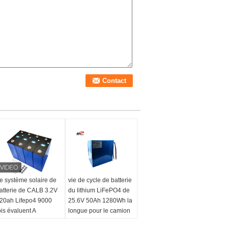
e système solaire de
vie de cycle de batterie
atterie de CALB 3.2V
du lithium LiFePO4 de
20ah Lifepo4 9000
25.6V 50Ah 1280Wh la
ois évaluent A
longue pour le camion
d'EV
atterie:
le fer de