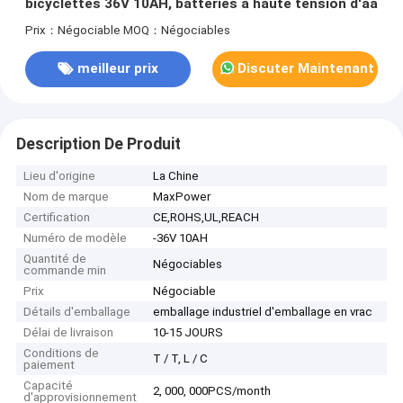
bicyclettes 36V 10AH, batteries à haute tension d'aa
Prix：Négociable
MOQ：Négociables
meilleur prix
Discuter Maintenant
Description De Produit
Lieu d'origine
La Chine
Nom de marque
MaxPower
Certification
CE,ROHS,UL,REACH
Numéro de modèle
-36V 10AH
Quantité de
Négociables
commande min
Prix
Négociable
Détails d'emballage
emballage industriel d'emballage en vrac
Délai de livraison
10-15 JOURS
Conditions de
T / T, L / C
paiement
Capacité
2, 000, 000PCS/month
d'approvisionnement