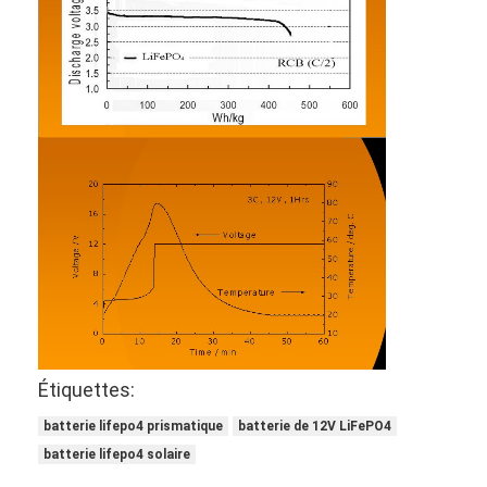
Visite d'usine
Contrôle de qualité
Contactez-nous
Nouvelles
Discuter Maintenant
batterie du lithium lifepo4
batteries rechargeables d'ion de lithium
Étiquettes:
Batterie lithium-polymère
batterie lifepo4 prismatique
batterie de 12V LiFePO4
batteries de stockage de l'énergie
batterie lifepo4 solaire