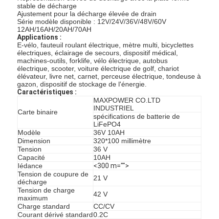
stable de décharge
Ajustement pour la décharge élevée de drain
Série modèle disponible : 12V/24V/36V/48V/60V
12AH/16AH/20AH/70AH
Applications :
E-vélo, fauteuil roulant électrique, mètre multi, bicyclettes
électriques, éclairage de secours, dispositif médical,
machines-outils, forklife, vélo électrique, autobus
électrique, scooter, voiture électrique de golf, chariot
élévateur, livre net, carnet, perceuse électrique, tondeuse à
gazon, dispositif de stockage de l'énergie.
Caractéristiques :
MAXPOWER CO.LTD
INDUSTRIEL
Carte binaire
spécifications de batterie de
LiFePO4
Modèle
36V 10AH
Dimension
320*100 millimètre
Tension
36 V
Capacité
10AH
Iédance
<300 m="">
Tension de coupure de
21 V
décharge
Tension de charge
42 V
maximum
Charge standard
CC/CV
Courant dérivé standard
0.2C