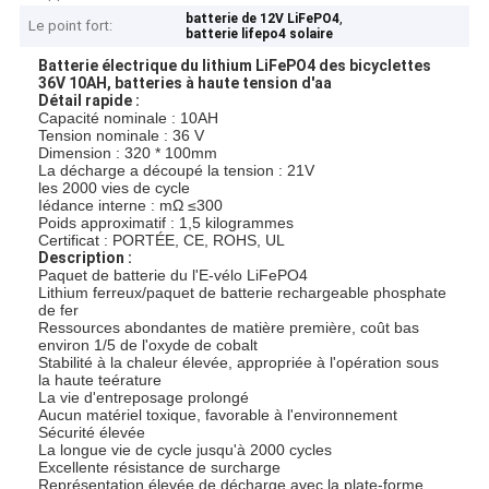
,
batterie de 12V LiFePO4
Le point fort:
batterie lifepo4 solaire
Batterie électrique du lithium LiFePO4 des bicyclettes
36V 10AH, batteries à haute tension d'aa
Détail rapide :
Capacité nominale : 10AH
Tension nominale : 36 V
Dimension : 320 * 100mm
La décharge a découpé la tension : 21V
les 2000 vies de cycle
Iédance interne : mΩ ≤300
Poids approximatif : 1,5 kilogrammes
Certificat : PORTÉE, CE, ROHS, UL
Description :
Paquet de batterie du l'E-vélo LiFePO4
Lithium ferreux/paquet de batterie rechargeable phosphate
de fer
Ressources abondantes de matière première, coût bas
environ 1/5 de l'oxyde de cobalt
Stabilité à la chaleur élevée, appropriée à l'opération sous
la haute teérature
La vie d'entreposage prolongé
Aucun matériel toxique, favorable à l'environnement
Sécurité élevée
La longue vie de cycle jusqu'à 2000 cycles
Excellente résistance de surcharge
Représentation élevée de décharge avec la plate-forme