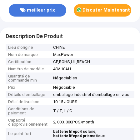
meilleur prix
Discuter Maintenant
Description De Produit
Lieu d'origine
CHINE
Nom de marque
MaxPower
Certification
CE,ROHS,UL,REACH
Numéro de modèle
48V 10AH
Quantité de
Négociables
commande min
Prix
Négociable
Détails d'emballage
emballage industriel d'emballage en vrac
Délai de livraison
10-15 JOURS
Conditions de
T / T, L / C
paiement
Capacité
2, 000, 000PCS/month
d'approvisionnement
,
batterie lifepo4 solaire
Le point fort:
batterie lifepo4 prismatique