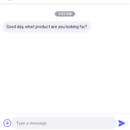
9:03 AM
Good day, what product are you looking for?
Batterie LiFePO4
26650 3600mAh 3,2
3214015Ah 48
haute performance
V batterie au lithium
V cellule de ba
51,2 V 100 Ah pour le
LiFePO4 2000 fois
lithium lifepo4
stockage d'énergie
longue durée de vie
Meilleur prix
Meilleur prix
Meilleur p
Aperçu
Desktop Site
Plan du site
Politique de confidentialité
Maison
Qualité
batterie du lithium lifepo4
Usine De Chine.Copyright © 2026
MAXPOWER INDUSTRIAL CO.,LTD. All Rights Reserved.
Produits
Au sujet de nous