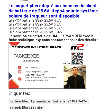
Batterie au lithium primaire
Le paquet plus adapté aux besoins du client
de batterie de 25.6V lifepo4 pour le système
batterie de voiture hybride
solaire de traqueur sont disponible.
LiFePO4 batterie 8S2P 25.6V 4.5Ah
LiFePO4 batterie 8S2P 25.6V 6.6Ah
LiFePO4 batterie 8S2P 25.6V 6.8Ah
LiFePO4 batterie 8S2P 25.6V 10Ah
La solution de batterie d'ODM LiFePo4 d'OEM avec la
fiche technique, svp nous contactent pour des détails :
Étiquettes:
batterie lifepo4 prismatique
batterie de 12V LiFePO4
batterie lifepo4 solaire