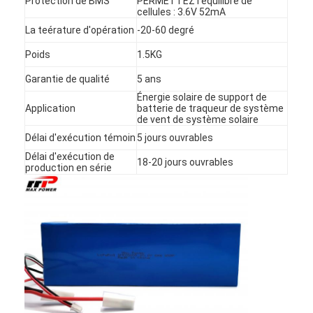
Protection de BMS
PERMETTEZ l'équilibre de
NiMH rechargeables Batteries
cellules : 3.6V 52mA
La teérature d'opération
-20-60 degré
piles rechargeables NiCd
Poids
1.5KG
Chargeur de batterie LCD
Garantie de qualité
5 ans
Énergie solaire de support de
packs de batteries NiMH
Application
batterie de traqueur de système
de vent de système solaire
NiCd batteries rechargeables
Délai d'exécution témoin
5 jours ouvrables
Délai d'exécution de
18-20 jours ouvrables
packs de batteries au lithium ionique
production en série
batterie rechargeable de lae de poche
batterie d'éclairage de secours
Batterie de Li Mno2
Batterie de Li Socl2