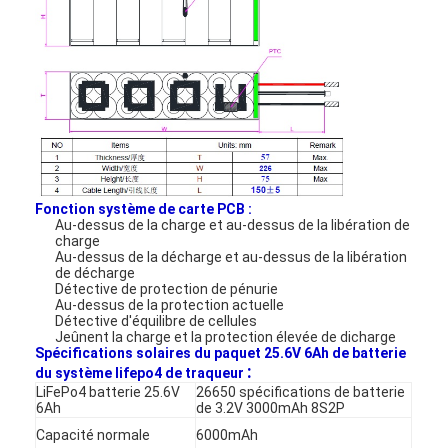
Fonction système de carte PCB :
Au-dessus de la charge et au-dessus de la libération de
charge
Au-dessus de la décharge et au-dessus de la libération
de décharge
Détective de protection de pénurie
Au-dessus de la protection actuelle
Détective d'équilibre de cellules
Maison
Jeûnent la charge et la protection élevée de dicharge
Spécifications solaires du paquet 25.6V 6Ah de batterie
:
du système lifepo4 de traqueur
Produits
LiFePo4 batterie 25.6V
26650 spécifications de batterie
6Ah
de 3.2V 3000mAh 8S2P
Au sujet de nous
Capacité normale
6000mAh