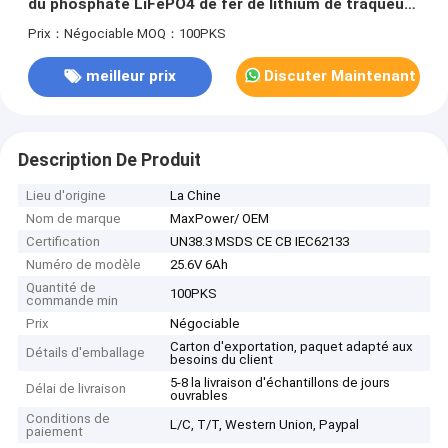
du phosphate LiFePO4 de fer de lithium de traqueur
de cycles 5 ans de garantie
Prix：Négociable
MOQ：100PKS
meilleur prix
Discuter Maintenant
Description De Produit
Lieu d'origine
La Chine
Nom de marque
MaxPower/ OEM
Certification
UN38.3 MSDS CE CB IEC62133
Numéro de modèle
25.6V 6Ah
Quantité de
100PKS
commande min
Prix
Négociable
Carton d'exportation, paquet adapté aux
Détails d'emballage
besoins du client
5-8 la livraison d'échantillons de jours
Délai de livraison
ouvrables
Conditions de
L/C, T/T, Western Union, Paypal
paiement