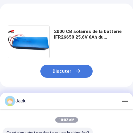
2000 CB solaires de la batterie
IFR26650 25.6V 6Ah du
phosphate LiFePO4 de fer de
lithium de traqueur de cycles 5
ans de garantie
Discuter
Produits Recommandés
Jack
10:02 AM