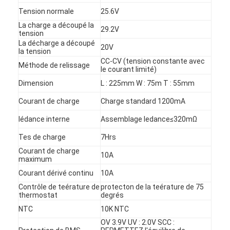
Visite d'usine
Tension normale
25.6V
La charge a découpé la
29.2V
Contrôle de qualité
tension
La décharge a découpé
20V
la tension
Contactez-nous
CC-CV (tension constante avec
Méthode de relissage
le courant limité)
Nouvelles
Dimension
L : 225mm W : 75m T : 55mm
Discuter Maintenant
Courant de charge
Charge standard 1200mA
Iédance interne
Assemblage Iedance≤320mΩ
Tes de charge
7Hrs
batterie du lithium lifepo4
Courant de charge
10A
maximum
batteries rechargeables d'ion de lithium
Courant dérivé continu
10A
Contrôle de teérature de
protecton de la teérature de 75
Batterie lithium-polymère
thermostat
degrés
NTC
10K NTC
batteries de stockage de l'énergie
OV 3.9V UV : 2.0V SCC :