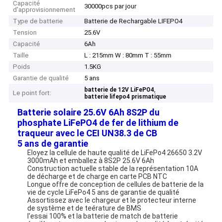
Capacité
30000pcs par jour
d'approvisionnement
Type de batterie
Batterie de Rechargable LIFEPO4
Tension
25.6V
Capacité
6Ah
Taille
L : 215mm W : 80mm T : 55mm
Poids
1.5KG
Garantie de qualité
5 ans
,
batterie de 12V LiFePO4
Le point fort:
batterie lifepo4 prismatique
Batterie solaire 25.6V 6Ah 8S2P du
phosphate LiFePO4 de fer de lithium de
traqueur avec le CEI UN38.3 de CB
5 ans de garantie
Eloyez la cellule de haute qualité de LiFePo4 26650 3.2V
3000mAh et emballez à 8S2P 25.6V 6Ah
Construction actuelle stable de la représentation 10A
de décharge et de charge en carte PCB NTC
Longue offre de conception de cellules de batterie de la
vie de cycle LiFePo4 5 ans de garantie de qualité
Assortissez avec le chargeur et le protecteur interne
de système et de teérature de BMS
l'essai 100% et la batterie de match de batterie