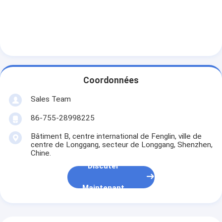
Visite d'usine
Contrôle de qualité
Contactez-nous
Nouvelles
Coordonnées
Discuter Maintenant
Sales Team
86-755-28998225
Bâtiment B, centre international de Fenglin, ville de
batterie du lithium lifepo4
centre de Longgang, secteur de Longgang, Shenzhen,
Chine.
batteries rechargeables d'ion de lithium
Discuter
Batterie lithium-polymère
Maintenant
batteries de stockage de l'énergie