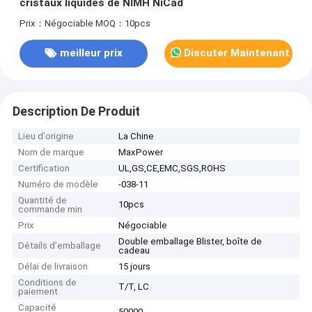
cristaux liquides de NIMH NiCad
Prix：Négociable
MOQ：10pcs
meilleur prix
Discuter Maintenant
Description De Produit
Lieu d'origine
La Chine
Nom de marque
MaxPower
Certification
UL,GS,CE,EMC,SGS,ROHS
Numéro de modèle
-038-11
Quantité de
10pcs
commande min
Prix
Négociable
Double emballage Blister, boîte de
Détails d'emballage
cadeau
Délai de livraison
15 jours
Conditions de
T/T, LC
paiement
Capacité
50000