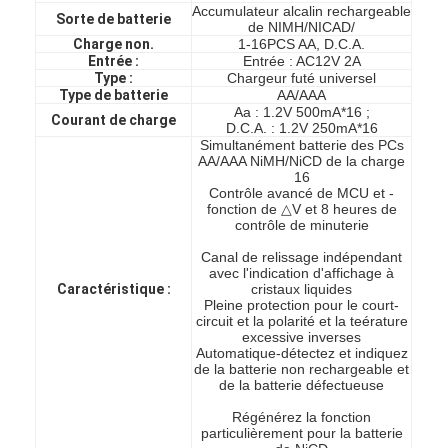
Accumulateur alcalin rechargeable
Sorte de batterie
de NIMH/NICAD/
Charge non.
1-16PCS AA, D.C.A.
Entrée :
Entrée : AC12V 2A
Type :
Chargeur futé universel
Type de batterie
AA/AAA
Aa : 1.2V 500mA*16 ;
Courant de charge
D.C.A. : 1.2V 250mA*16
Simultanément batterie des PCs
AA/AAA NiMH/NiCD de la charge
16
Contrôle avancé de MCU et -
fonction de △V et 8 heures de
contrôle de minuterie
Canal de relissage indépendant
avec l'indication d'affichage à
Caractéristique :
cristaux liquides
Pleine protection pour le court-
circuit et la polarité et la teérature
excessive inverses
Automatique-détectez et indiquez
de la batterie non rechargeable et
de la batterie défectueuse
Régénérez la fonction
particulièrement pour la batterie