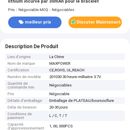
lithium incurvé par 30mAh pour le bracelet
Prix：Négociable
MOQ：Négociables
meilleur prix
Discuter Maintenant
Description De Produit
Lieu d'origine
La Chine
Nom de marque
MAXPOWER
Certification
CE,ROHS, UL,REACH
Numéro de modèle
201030 30 heure-milliaère 3.7V
Quantité de
Négociables
commande min
Prix
Négociable
Détails d'emballage
Emballage de PLATEAU/boursouflure
Délai de livraison
20-30 jours
Conditions de
L / C, T / T
paiement
Capacité
1, 00, 000PCS
d'approvisionnement