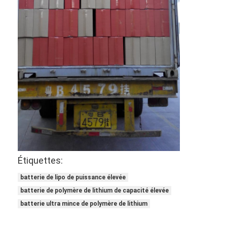
NiMH rechargeables Batteries
piles rechargeables NiCd
Chargeur de batterie LCD
packs de batteries NiMH
NiCd batteries rechargeables
packs de batteries au lithium ionique
batterie rechargeable de lae de poche
Étiquettes:
batterie d'éclairage de secours
batterie de lipo de puissance élevée
Batterie de Li Mno2
batterie de polymère de lithium de capacité élevée
batterie ultra mince de polymère de lithium
Batterie de Li Socl2