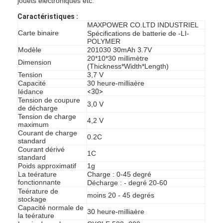
jouets électroniques etc.
Caractéristiques :
MAXPOWER CO.LTD INDUSTRIEL
Carte binaire
Spécifications de batterie de -LI-
POLYMER
Modèle
201030 30mAh 3.7V
20*10*30 millimètre
Dimension
(Thickness*Width*Length)
Tension
3,7 V
Capacité
30 heure-milliaère
Iédance
<30>
Tension de coupure
3,0 V
de décharge
Tension de charge
4,2 V
maximum
Courant de charge
0.2C
standard
Courant dérivé
1C
standard
Poids approximatif
1g
La teérature
Charge : 0-45 degré
fonctionnante
Décharge : - degré 20-60
Teérature de
moins 20 - 45 degrés
stockage
Capacité normale de
30 heure-milliaère
la teérature