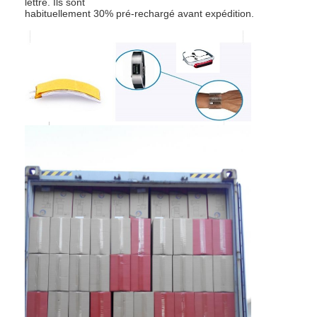
lettre. Ils sont
Visite d'usine
habituellement 30% pré-rechargé avant expédition.
Contrôle de qualité
Contactez-nous
Nouvelles
Discuter Maintenant
batterie du lithium lifepo4
batteries rechargeables d'ion de lithium
Batterie lithium-polymère
batteries de stockage de l'énergie