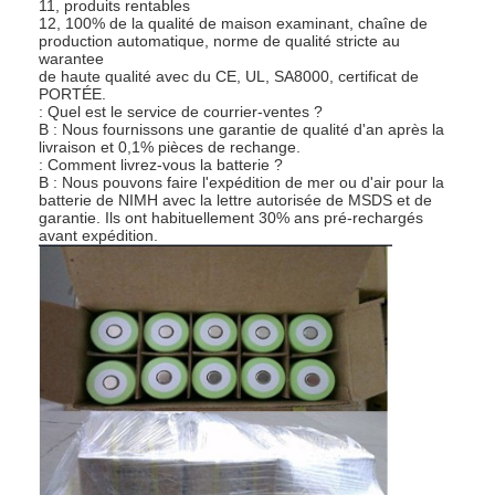
11, produits rentables
Visite d'usine
12, 100% de la qualité de maison examinant, chaîne de
production automatique, norme de qualité stricte au
warantee
Contrôle de qualité
de haute qualité avec du CE, UL, SA8000, certificat de
PORTÉE.
: Quel est le service de courrier-ventes ?
Contactez-nous
B : Nous fournissons une garantie de qualité d'an après la
livraison et 0,1% pièces de rechange.
: Comment livrez-vous la batterie ?
Nouvelles
B : Nous pouvons faire l'expédition de mer ou d'air pour la
batterie de NIMH avec la lettre autorisée de MSDS et de
Discuter Maintenant
garantie. Ils ont habituellement 30% ans pré-rechargés
avant expédition.
batterie du lithium lifepo4
batteries rechargeables d'ion de lithium
Batterie lithium-polymère
batteries de stockage de l'énergie