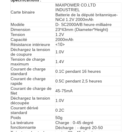
MAXPOWER CO.LTD
INDUSTRIEL
Carte binaire
Batterie de la député britannique-
NiCd 1.2V 2000mAh
Modèle
D- SC2000A/B heure-milliaère
Dimension
23*43mm (Diameter*Height)
Tension
1.2V
Capacité
2000mAh
Résistance intérieure
<10>
Déchargez la tension
1.0V
de coupure
Tension de charge
1.4V
maximum
Courant de charge
0.1C pendant 16 heures
standard
Courant de charge
0.5C pendant 2,5 heures
rapide
Courant de charge de
45-75mA
filet
Déchargez la tension
1.0V
découpée
Courant dérivé
0.2C
standard
Poids
50g
La teérature
Charge : 0-45 degré
fonctionnante
Décharge : - degré 20-50