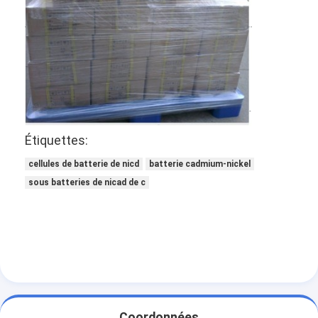
NiMH rechargeables Batteries
piles rechargeables NiCd
Chargeur de batterie LCD
packs de batteries NiMH
NiCd batteries rechargeables
Étiquettes:
cellules de batterie de nicd
batterie cadmium-nickel
packs de batteries au lithium ionique
sous batteries de nicad de c
batterie rechargeable de lae de poche
batterie d'éclairage de secours
Batterie de Li Mno2
Batterie de Li Socl2
Coordonnées