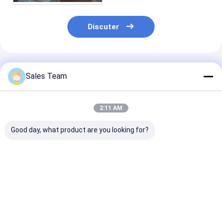
Discuter
Produits Recommandés
Sales Team
2:11 AM
Good day, what product are you looking for?
le CEI de batterie
le CEI de batteries
Batteries
rechargeable de 1.2V
rechargeables de
rechargeables
5000mAh NICD pour
10.8V aa 800mAh
élevées 1.2V
la lumière de secours
NiCd pour des
1800mAh du s
militaires
marin C NiCd 
Meilleur prix
Meilleur prix
Meilleur p
Nicad de puis