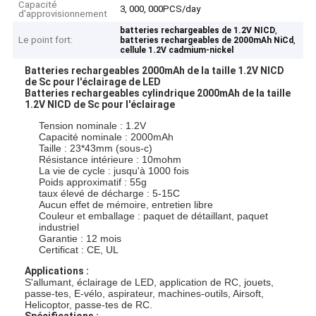
Capacité
3, 000, 000PCS/day
d'approvisionnement
,
batteries rechargeables de 1.2V NICD
Le point fort:
,
batteries rechargeables de 2000mAh NiCd
cellule 1.2V cadmium-nickel
Batteries rechargeables 2000mAh de la taille 1.2V NICD
de Sc pour l'éclairage de LED
Batteries rechargeables cylindrique 2000mAh de la taille
1.2V NICD de Sc pour l'éclairage
Tension nominale : 1.2V
Capacité nominale : 2000mAh
Taille : 23*43mm (sous-c)
Résistance intérieure : 10mohm
La vie de cycle : jusqu'à 1000 fois
Poids approximatif : 55g
taux élevé de décharge : 5-15C
Aucun effet de mémoire, entretien libre
Couleur et emballage : paquet de détaillant, paquet
industriel
Garantie : 12 mois
Certificat : CE, UL
Applications :
S'allumant, éclairage de LED, application de RC, jouets,
passe-tes, E-vélo, aspirateur, machines-outils, Airsoft,
Helicoptor, passe-tes de RC.
Spécifications :