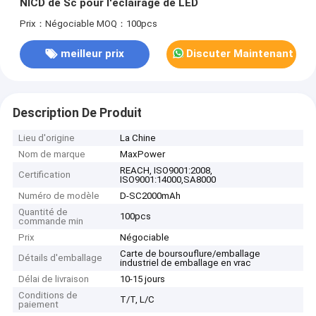
NICD de Sc pour l'éclairage de LED
Prix：Négociable
MOQ：100pcs
meilleur prix
Discuter Maintenant
Description De Produit
Lieu d'origine
La Chine
Nom de marque
MaxPower
REACH, ISO9001:2008,
Certification
ISO9001:14000,SA8000
Numéro de modèle
D-SC2000mAh
Quantité de
100pcs
commande min
Prix
Négociable
Carte de boursouflure/emballage
Détails d'emballage
industriel de emballage en vrac
Délai de livraison
10-15 jours
Conditions de
T/T, L/C
paiement