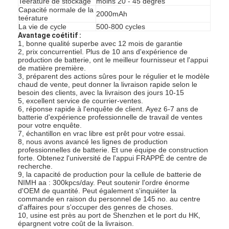
Teérature de stockage
moins 20 - 45 degrés
Capacité normale de la
2000mAh
teérature
La vie de cycle
500-800 cycles
Avantage coétitif :
1, bonne qualité superbe avec 12 mois de garantie
2, prix concurrentiel. Plus de 10 ans d'expérience de
production de batterie, ont le meilleur fournisseur et l'appui
de matière première.
3, préparent des actions sûres pour le régulier et le modèle
chaud de vente, peut donner la livraison rapide selon le
besoin des clients, avec la livraison des jours 10-15
5, excellent service de courrier-ventes.
6, réponse rapide à l'enquête de client. Ayez 6-7 ans de
batterie d'expérience professionnelle de travail de ventes
pour votre enquête.
7, échantillon en vrac libre est prêt pour votre essai.
8, nous avons avancé les lignes de production
professionnelles de batterie. Et une équipe de construction
forte. Obtenez l'université de l'appui FRAPPÉ de centre de
recherche.
Maison
9, la capacité de production pour la cellule de batterie de
NIMH aa : 300kpcs/day. Peut soutenir l'ordre énorme
d'OEM de quantité. Peut également s'inquiéter la
Produits
commande en raison du personnel de 145 no. au centre
d'affaires pour s'occuper des genres de choses.
10, usine est près au port de Shenzhen et le port du HK,
Au sujet de nous
épargnent votre coût de la livraison.