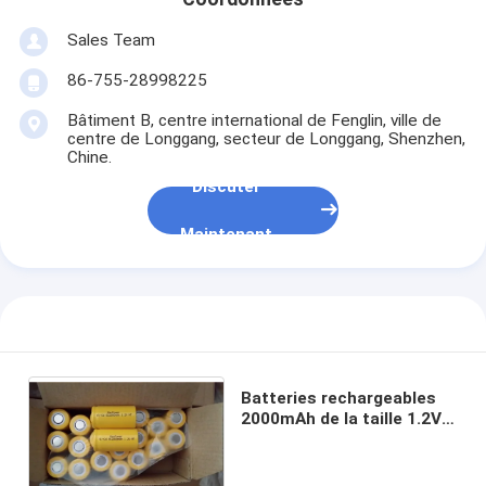
Batterie au lithium primaire
Sales Team
batterie de voiture hybride
86-755-28998225
Bâtiment B, centre international de Fenglin, ville de
centre de Longgang, secteur de Longgang, Shenzhen,
Chine.
Discuter
Maintenant
Batteries rechargeables
2000mAh de la taille 1.2V
NICD de Sc pour l'éclairage
de LED