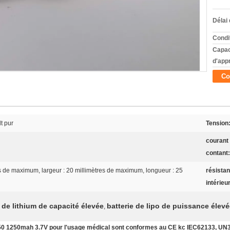
Délai 
Condi
Capac
d'app
Co
t pur
Tension
courant
contant:
es de maximum, largeur : 20 millimètres de maximum, longueur : 25
résista
intérieu
 de lithium de capacité élevée
batterie de lipo de puissance élev
,
3050 1250mah 3.7V pour l'usage médical sont conformes au CE kc IEC62133, UN