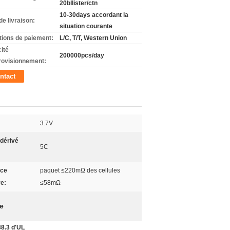
20bllister/ctn
10-30days accordant la
de livraison:
situation courante
tions de paiement:
L/C, T/T, Western Union
ité
200000pcs/day
rovisionnement:
ntact
:
3.7V
 dérivé
5C
nce
paquet ≤220mΩ des cellules
re:
≤58mΩ
ée
38.3 d'UL