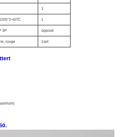
1
8205*2+NTC
1
P 3P
opposé
une, rouge
1set
ttert
maximum)
50.