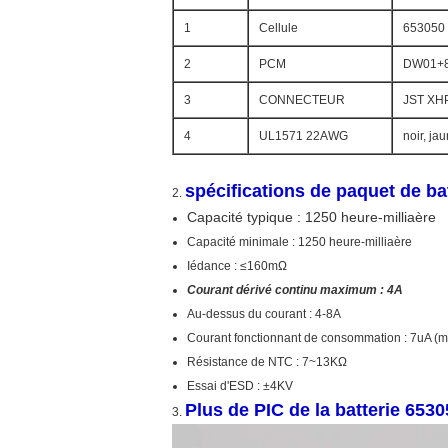
1
Cellule
653050
2
PCM
DW01+
3
CONNECTEUR
JST XH
4
UL1571 22AWG
noir, ja
spécifications de paquet de ba
2.
Capacité typique : 1250 heure-milliaère
Capacité minimale : 1250 heure-milliaère
Iédance : ≤160mΩ
Courant dérivé continu maximum : 4A
Au-dessus du courant : 4-8A
Courant fonctionnant de consommation : 7uA (
Résistance de NTC : 7~13KΩ
Essai d'ESD : ±4KV
Plus de PIC de la batterie 6530
3.