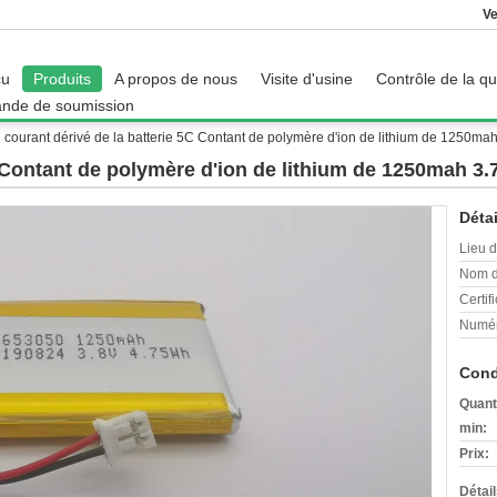
Ve
çu
Produits
A propos de nous
Visite d'usine
Contrôle de la qu
nde de soumission
courant dérivé de la batterie 5C Contant de polymère d'ion de lithium de 1250m
C Contant de polymère d'ion de lithium de 1250mah 3
Détai
Lieu d
Nom d
Certifi
Numér
Cond
Quant
min:
Prix:
Détai