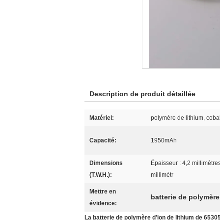
Description de produit détaillée
Matériel:
polymère de lithium, cobal
Capacité:
1950mAh
Dimensions
Épaisseur : 4,2 millimètr
(T.W.H.):
millimètr
Mettre en
batterie de polymère
évidence:
La batterie de polymère d'ion de lithium de 65