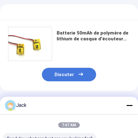
Batterie 50mAh de polymère de
lithium de casque d'écouteur
de Bluetooth avec
l'approbation de l'UL ROHS de la
CE de CB de kc
Discuter
Produits Recommandés
Jack
7:47 AM