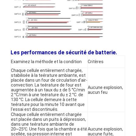
Les performances de sécurité de batterie.
Examinez la méthode et la condition
Critères
Chaque cellule entièrement chargée,
stabilisée à la teérature ambiante, est
placée dans un four de circulation d'air-
convection. La teérature de four est
Aucune explosion,
augmentée à un taux du ± de 5 °C/min
aucun feu
2 °C/min à une teérature du ± 2 °C. de
130 °C. La cellule demeure à cette
Maison
teérature pour la minute 10 avant que
l'essai est discontinués.
Chaque cellule entièrement chargée
Produits
est placée dans un puits à dépression,
dans une teérature ambiante de
Au sujet de nous
20~25℃. Une fois que la chambre a été
Aucune explosion,
scellée, sa pression interne est
aucune fuite,