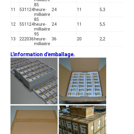
Batterie au lithium primaire
85
11
531124
heure-
24
11
5,3
3.7V
milliaère
batterie de voiture hybride
85
12
551124
heure-
24
11
5,5
3.7V
milliaère
95
13
222036
heure-
36
20
2,2
3.7V
milliaère
L'information d'emballage.