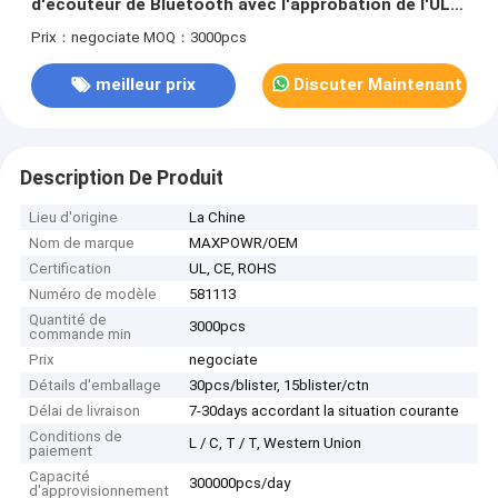
d'écouteur de Bluetooth avec l'approbation de l'UL
ROHS de la CE de CB de kc
Prix：negociate
MOQ：3000pcs
meilleur prix
Discuter Maintenant
Description De Produit
Lieu d'origine
La Chine
Nom de marque
MAXPOWR/OEM
Certification
UL, CE, ROHS
Numéro de modèle
581113
Quantité de
3000pcs
commande min
Prix
negociate
Détails d'emballage
30pcs/blister, 15blister/ctn
Délai de livraison
7-30days accordant la situation courante
Conditions de
L / C, T / T, Western Union
paiement
Capacité
300000pcs/day
d'approvisionnement