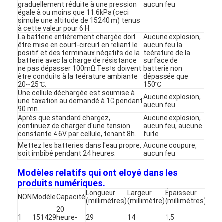
graduellement réduite à une pression
aucun feu
Visite d'usine
égale à ou moins que 11.6kPa (ceci
simule une altitude de 15240 m) tenus
à cette valeur pour 6 H.
Contrôle de qualité
La batterie entièrement chargée doit
Aucune explosion,
être mise en court-circuit en reliant le
aucun feu la
positif et des terminaux négatifs de la
teérature de la
Contactez-nous
batterie avec la charge de résistance
surface de
ne pas dépasser 100mΩ.Tests doivent
batterie non
Nouvelles
être conduits à la teérature ambiante
dépassée que
20~25℃.
150℃
Une cellule déchargée est soumise à
Discuter Maintenant
Aucune explosion,
une taxation au demandé à 1C pendant
aucun feu
90 mn.
Après que standard chargez,
Aucune explosion,
continuez de charger d'une tension
aucun feu, aucune
constante 4.6V par cellule, tenant 8h.
fuite
batterie du lithium lifepo4
Mettez les batteries dans l'eau propre,
Aucune coupure,
soit imbibé pendant 24 heures.
aucun feu
batteries rechargeables d'ion de lithium
Modèles relatifs qui ont eloyé dans les
produits numériques.
Batterie lithium-polymère
Longueur
Largeur
Épaisseur
NON
Modèle
Capacité
Tens
(millimètres)
(millimètre)
(millimètres)
batteries de stockage de l'énergie
20
1
151429
heure-
29
14
1,5
3.7V