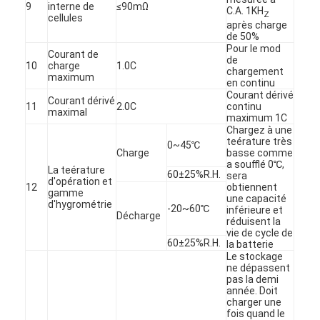
9
interne de
≤90mΩ
C.A. 1KH
Z
cellules
après charge
de 50%
Pour le mod
Courant de
de
10
charge
1.0C
chargement
maximum
en continu
Courant dérivé
Courant dérivé
11
2.0C
continu
maximal
maximum 1C
Chargez à une
teérature très
0~45℃
Charge
basse comme
a soufflé 0℃,
La teérature
60±25%R.H.
sera
d'opération et
12
obtiennent
gamme
une capacité
d'hygrométrie
-20~60℃
inférieure et
Décharge
réduisent la
vie de cycle de
Maison
60±25%R.H.
la batterie
Le stockage
ne dépassent
Produits
pas la demi
année. Doit
Au sujet de nous
charger une
fois quand le