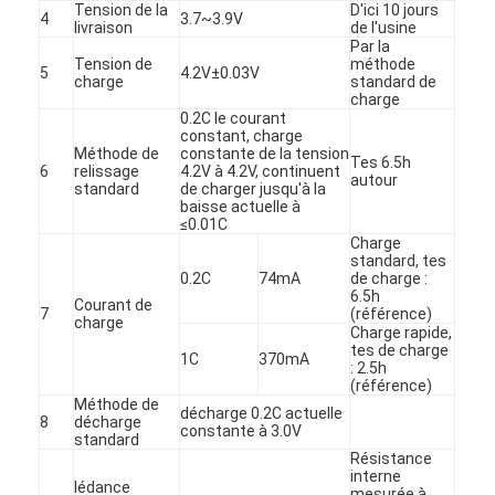
Tension de la
D'ici 10 jours
4
3.7~3.9V
livraison
de l'usine
Par la
Tension de
méthode
5
4.2V±0.03V
charge
standard de
charge
0.2C le courant
constant, charge
Méthode de
constante de la tension
Tes 6.5h
6
relissage
4.2V à 4.2V, continuent
autour
standard
de charger jusqu'à la
baisse actuelle à
≤0.01C
Charge
standard, tes
0.2C
74mA
de charge :
6.5h
Courant de
7
(référence)
charge
Charge rapide,
tes de charge
1C
370mA
: 2.5h
(référence)
Méthode de
décharge 0.2C actuelle
8
décharge
constante à 3.0V
standard
Résistance
interne
Iédance
mesurée à