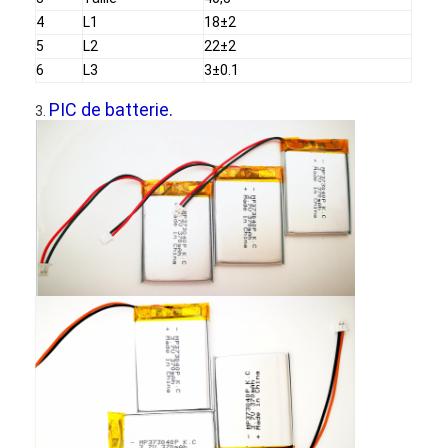
NiMH rechargeables Batteries
4
L1
18±2
5
L2
22±2
piles rechargeables NiCd
6
L3
3±0.1
Chargeur de batterie LCD
PIC de batterie.
3.
packs de batteries NiMH
NiCd batteries rechargeables
packs de batteries au lithium ionique
batterie rechargeable de lae de poche
batterie d'éclairage de secours
Batterie de Li Mno2
Batterie de Li Socl2