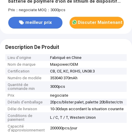
batterie de polymère d'ion de lithium de dispositif
électrique avec l'UL de CB de kc
Prix：negociate
MOQ：3000pcs
meilleur prix
Discuter Maintenant
Description De Produit
Lieu d'origine
Fabriqué en Chine
Nom de marque
Maxpower/OEM
Certification
CB, CE, KC, ROHS, UN38.3
Numéro de modèle
353040 370mAh
Quantité de
3000pcs
commande min
Prix
negociate
Détails d'emballage
20pcs/blister palet, palette 20bllister/ctn
Délai de livraison
10-30days accordant la situation courante
Conditions de
L / C, T / T, Western Union
paiement
Capacité
200000pcs/jour
d'approvisionnement