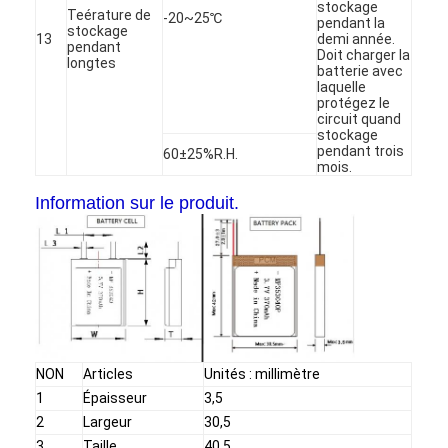
stockage
Teérature de
-20~25℃
Visite d'usine
pendant la
stockage
13
demi année.
pendant
Doit charger la
Contrôle de qualité
longtes
batterie avec
laquelle
protégez le
Contactez-nous
circuit quand
stockage
Nouvelles
pendant trois
60±25%R.H.
mois.
Discuter Maintenant
Information sur le produit.
batterie du lithium lifepo4
batteries rechargeables d'ion de lithium
Batterie lithium-polymère
NON
Articles
Unités : millimètre
1
Épaisseur
3,5
batteries de stockage de l'énergie
2
Largeur
30,5
3
Taille
40,5