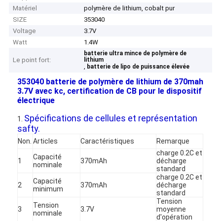
Matériel
polymère de lithium, cobalt pur
SIZE
353040
Voltage
3.7V
Watt
1.4W
batterie ultra mince de polymère de
Le point fort:
lithium
,
batterie de lipo de puissance élevée
353040 batterie de polymère de lithium de 370mah
3.7V avec kc, certification de CB pour le dispositif
électrique
Spécifications de cellules et représentation
1.
safty.
Non.
Articles
Caractéristiques
Remarque
charge 0.2C et
Capacité
1
370mAh
décharge
nominale
standard
charge 0.2C et
Capacité
2
370mAh
décharge
minimum
standard
Tension
Tension
3
3.7V
moyenne
nominale
d'opération