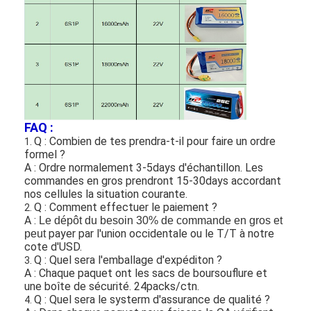
Batterie au lithium primaire
batterie de voiture hybride
FAQ :
Q : Combien de tes prendra-t-il pour faire un ordre
1.
formel ?
A : Ordre normalement 3-5days d'échantillon. Les
commandes en gros prendront 15-30days accordant
nos cellules la situation courante.
Q : Comment effectuer le paiement ?
2.
A :
Le dépôt du besoin 30% de commande en gros et
payer par l'union occidentale ou le T/T à notre
peut
cote d'USD.
Q : Quel sera l'emballage d'expéditon ?
3.
A : Chaque paquet ont les sacs de boursouflure et
une boîte de sécurité. 24packs/ctn.
Q : Quel sera le systerm d'assurance de qualité ?
4.