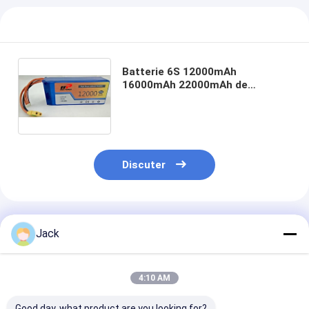
Batterie 6S 12000mAh
16000mAh 22000mAh de
polymère du lithium 22.2V pour
le bourdon agricole de RC
Multicopter avec l'UL de CB de
kc
Discuter
Produits Recommandés
Jack
4:10 AM
Good day, what product are you looking for?