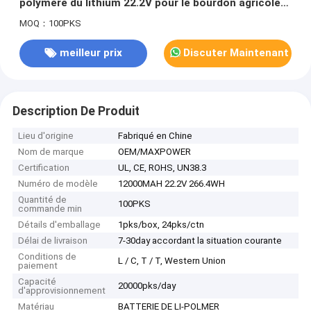
polymère du lithium 22.2V pour le bourdon agricole
de RC Multicopter avec l'UL de CB de kc
MOQ：100PKS
meilleur prix
Discuter Maintenant
Description De Produit
Lieu d'origine
Fabriqué en Chine
Nom de marque
OEM/MAXPOWER
Certification
UL, CE, ROHS, UN38.3
Numéro de modèle
12000MAH 22.2V 266.4WH
Quantité de
100PKS
commande min
Détails d'emballage
1pks/box, 24pks/ctn
Délai de livraison
7-30day accordant la situation courante
Conditions de
L / C, T / T, Western Union
paiement
Capacité
20000pks/day
d'approvisionnement
Matériau
BATTERIE DE LI-POLMER