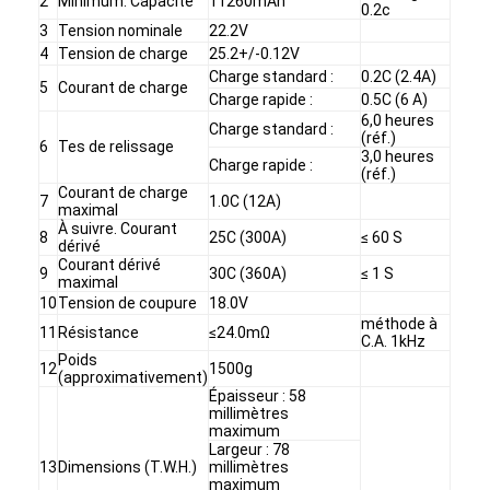
2
Minimum. Capacité
11260mAh
0.2c
3
Tension nominale
22.2V
4
Tension de charge
25.2+/-0.12V
Charge standard :
0.2C (2.4A)
5
Courant de charge
Charge rapide :
0.5C (6 A)
6,0 heures
Charge standard :
(réf.)
6
Tes de relissage
3,0 heures
Charge rapide :
(réf.)
Courant de charge
7
1.0C (12A)
maximal
À suivre. Courant
8
25C (300A)
≤ 60 S
dérivé
Courant dérivé
9
30C (360A)
≤ 1 S
maximal
10
Tension de coupure
18.0V
méthode à
11
Résistance
≤24.0mΩ
C.A. 1kHz
Poids
12
1500g
(approximativement)
Épaisseur : 58
millimètres
maximum
Largeur : 78
13
Dimensions (T.W.H.)
millimètres
maximum