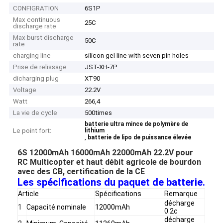
CONFIGRATION
6S1P
Max continuous
25C
discharge rate
Max burst discharge
50C
rate
charging line
silicon gel line with seven pin holes
Prise de relissage
JST-XH-7P
dicharging plug
XT90
Voltage
22.2V
Watt
266,4
La vie de cycle
500times
batterie ultra mince de polymère de
Le point fort:
lithium
,
batterie de lipo de puissance élevée
6S 12000mAh 16000mAh 22000mAh 22.2V pour
RC Multicopter et haut débit agricole de bourdon
avec des CB, certification de la CE
Les spécifications du paquet de batterie.
Article
Spécifications
Remarque
décharge
1
Capacité nominale
12000mAh
0.2c
décharge