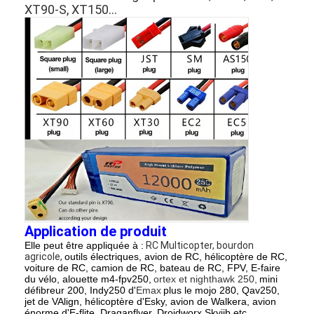
XT90-S, XT150…
Visite d'usine
Contrôle de qualité
Contactez-nous
Nouvelles
Discuter Maintenant
batterie du lithium lifepo4
Application de produit
batteries rechargeables d'ion de lithium
Elle peut être appliquée à :
RC Multicopter, bourdon
agricole,
outils électriques, avion de RC, hélicoptère de RC,
Batterie lithium-polymère
voiture de RC, camion de RC, bateau de RC, FPV, E-faire
du vélo, alouette m4-fpv250,
ortex et nighthawk 250,
mini
défibreur 200, Indy250 d'
Emax
plus le mojo 280, Qav250,
batteries de stockage de l'énergie
jet de VAlign, hélicoptère d'Esky, avion de Walkera, avion
énorme d'E-flite. Draganflyer, Droidworx Skyjib etc.