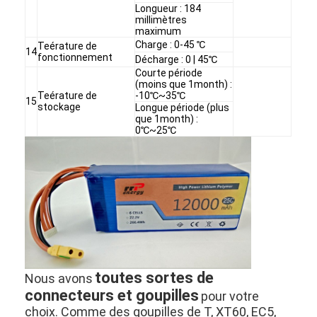
Longueur : 184
millimètres
maximum
Charge : 0-45 ℃
Teérature de
14
fonctionnement
Décharge : 0 | 45℃
Courte période
(moins que 1month) :
Teérature de
-10℃~35℃
15
stockage
Longue période (plus
que 1month) :
0℃~25℃
Maison
Produits
toutes sortes de
Nous avons
connecteurs et goupilles
pour votre
Au sujet de nous
choix. Comme des goupilles de T, XT60, EC5,